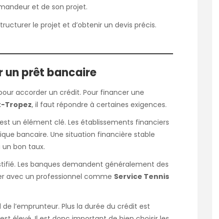
emandeur et de son projet.
ucturer le projet et d’obtenir un devis précis.
r un prêt bancaire
pour accorder un crédit. Pour financer une
nt-Tropez
, il faut répondre à certaines exigences.
 est un élément clé. Les établissements financiers
orique bancaire. Une situation financière stable
 un bon taux.
ustifié. Les banques demandent généralement des
ailler avec un professionnel comme
Service Tennis
l de l’emprunteur. Plus la durée du crédit est
st élevé. Il est donc important de bien choisir les