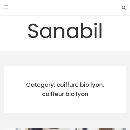
Skip
to
content
Sanabil
Category: coiffure bio lyon,
coiffeur bio lyon