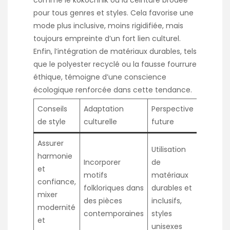
comme le kokochnik ou la ceinture brodée
pour tous genres et styles. Cela favorise une
mode plus inclusive, moins rigidifiée, mais
toujours empreinte d’un fort lien culturel.
Enfin, l’intégration de matériaux durables, tels
que le polyester recyclé ou la fausse fourrure
éthique, témoigne d’une conscience
écologique renforcée dans cette tendance.
Conseils
Adaptation
Perspective
de style
culturelle
future
Assurer
Utilisation
harmonie
Incorporer
de
et
motifs
matériaux
confiance,
folkloriques dans
durables et
mixer
des pièces
inclusifs,
modernité
contemporaines
styles
et
unisexes