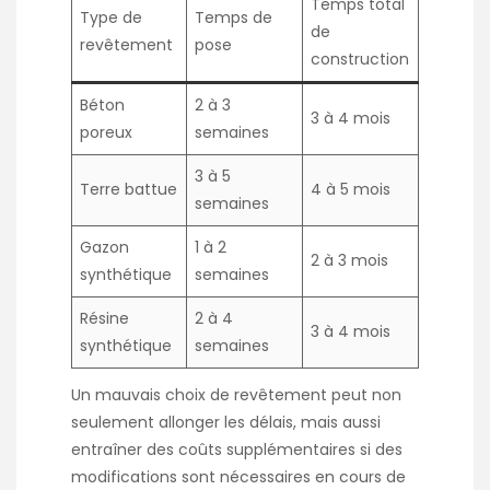
Temps total
Type de
Temps de
de
revêtement
pose
construction
Béton
2 à 3
3 à 4 mois
poreux
semaines
3 à 5
Terre battue
4 à 5 mois
semaines
Gazon
1 à 2
2 à 3 mois
synthétique
semaines
Résine
2 à 4
3 à 4 mois
synthétique
semaines
Un mauvais choix de revêtement peut non
seulement allonger les délais, mais aussi
entraîner des coûts supplémentaires si des
modifications sont nécessaires en cours de